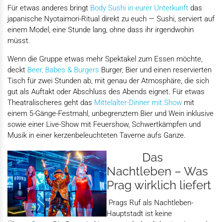
Für etwas anderes bringt
Body Sushi in eurer Unterkunft
das
japanische Nyotaimori-Ritual direkt zu euch — Sushi, serviert auf
einem Model, eine Stunde lang, ohne dass ihr irgendwohin
müsst.
Wenn die Gruppe etwas mehr Spektakel zum Essen möchte,
deckt
Beer, Babes & Burgers
Burger, Bier und einen reservierten
Tisch für zwei Stunden ab, mit genau der Atmosphäre, die sich
gut als Auftakt oder Abschluss des Abends eignet. Für etwas
Theatralischeres geht das
Mittelalter-Dinner mit Show
mit
einem 5-Gänge-Festmahl, unbegrenztem Bier und Wein inklusive
sowie einer Live-Show mit Feuershow, Schwertkämpfen und
Musik in einer kerzenbeleuchteten Taverne aufs Ganze.
Das
Nachtleben – Was
Prag wirklich liefert
Prags Ruf als Nachtleben-
Hauptstadt ist keine