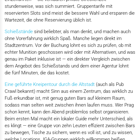
stundenweise, was sich summiert. Gruppentarife mit
reservierten Slots sind meist die bessere Wahl und ersparen die
Wartezeit, die ohne Reservierung üblich ist.
Schießstände
sind beliebter, als man denkt, und machen auch
ohne Vorerfahrung wirklich Spaß. Manche liegen direkt im
Stadtzentrum. Vor der Buchung lohnt es sich zu prüfen, ob mit
echter Munition geschossen wird oder mit Alternativen, und was
genau im Paket inklusive ist — ein direkter Vergleich zwischen
dem Angebot des Schießstands und dem einer Agentur lohnt
die fünf Minuten, die das kostet.
Eine geführte Kneipentour durch die Altstadt
(auch als Pub
Crawl bekannt) macht Sinn aus einem Zentrum, das wirklich zu
Fuß erkundbar ist, mit genug guten Bars auf kleinem Raum,
sodass man selten weit zwischen ihnen laufen muss. Wer Prag
schon kennt, kann den Abend problemlos selbst organisieren.
Beim ersten Mal macht ein lokaler Guide mehr Unterschied, als
es klingt — eine Gruppe von zehn Leuten effizient zwischen Bars
zu bewegen, Tische zu sichern, wenn es voll ist, und zu wissen,
welche Locations JGA-Gruppen wirklich willkommen heißen,