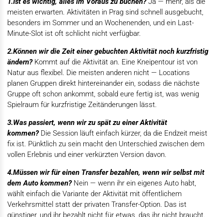
1.Ist es wichtig, alles im Voraus zu buchen?
Ja — mehr, als die
meisten erwarten. Aktivitäten in Prag sind schnell ausgebucht,
besonders im Sommer und an Wochenenden, und ein Last-
Minute-Slot ist oft schlicht nicht verfügbar.
2.Können wir die Zeit einer gebuchten Aktivität noch kurzfristig
ändern?
Kommt auf die Aktivität an. Eine Kneipentour ist von
Natur aus flexibel. Die meisten anderen nicht — Locations
planen Gruppen direkt hintereinander ein, sodass die nächste
Gruppe oft schon ankommt, sobald eure fertig ist, was wenig
Spielraum für kurzfristige Zeitänderungen lässt.
3.Was passiert, wenn wir zu spät zu einer Aktivität
kommen?
Die Session läuft einfach kürzer, da die Endzeit meist
fix ist. Pünktlich zu sein macht den Unterschied zwischen dem
vollen Erlebnis und einer verkürzten Version davon.
4.Müssen wir für einen Transfer bezahlen, wenn wir selbst mit
dem Auto kommen?
Nein — wenn ihr ein eigenes Auto habt,
wählt einfach die Variante der Aktivität mit öffentlichem
Verkehrsmittel statt der privaten Transfer-Option. Das ist
günstiger, und ihr bezahlt nicht für etwas, das ihr nicht braucht.