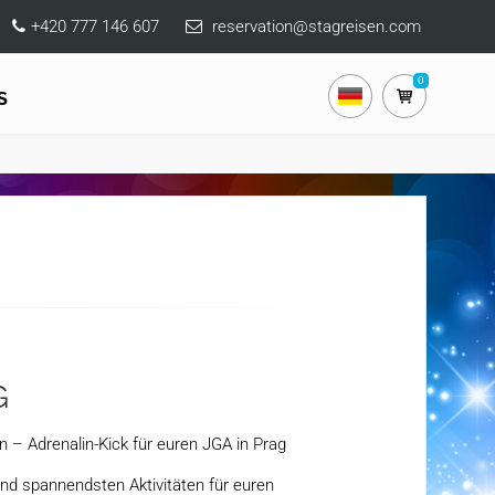
+420 777 146 607
reservation@stagreisen.com
0
S
G
n – Adrenalin-Kick für euren JGA in Prag
nd spannendsten Aktivitäten für euren