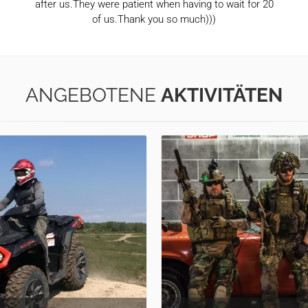
after us.They were patient when having to wait for 20
of us.Thank you so much)))
ANGEBOTENE
AKTIVITÄTEN
Frühstück m