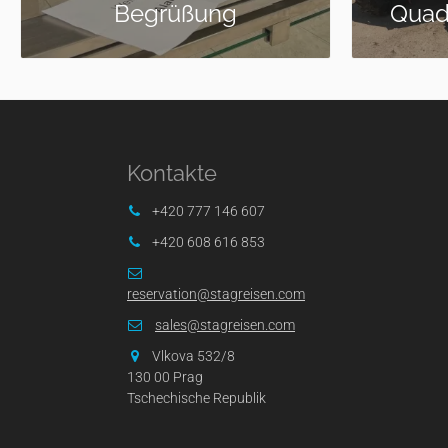
Quad Bike Challenge
Coun
Kontakte
+420 777 146 607
+420 608 616 853
reservation@stagreisen.com
sales@stagreisen.com
Vlkova 532/8
130 00 Prag
Tschechische Republik