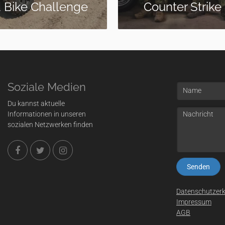
ter Strike Live
Lieferung
Soziale Medien
Name
Du kannst aktuelle
Nachricht
Informationen in unseren
sozialen Netzwerken finden
Datenschutzerk
Impressum
AGB