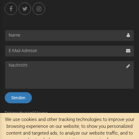
Name
E-
Mail
Adresse
Nachricht
Datenschutzerklärung
We use cookies and other tracking technologies to improve your
Impressum
AGB
browsing experience on our website, to show you personalized
content and targeted ads, to analyze our website traffic, and to