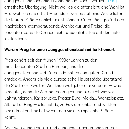
Junggesellinnenabschied-Wochenende planst, verdient
Prag
ernsthafte Überlegung. Nicht weil es die offensichtliche Wahl ist
— obwohl es das oft ist — sondern weil es auf eine Weise liefert,
die teurere Städte schlicht nicht können. Gutes Bier, großartiges
Nachtleben, atemberaubende Architektur und Preise, die
bedeuten, dass die Gruppe sich tatsächlich alles auf der Liste
leisten kann.
Warum Prag für einen Junggesellenabschied funktioniert
Prag gehört seit den frühen 1990er Jahren zu den
meistbesuchten Städten Europas, und die
Junggesellenabschied-Gemeinde hat es aus gutem Grund
entdeckt. Anders als viele europäische Hauptstädte überstand
die Stadt den Zweiten Weltkrieg weitgehend unversehrt — was
bedeutet, dass die Altstadt noch genauso aussieht wie vor
Jahrhunderten. Karlsbrücke, Prager Burg, Moldau, Wenzelsplatz,
Altstädter Ring — alles ist da, zu Fuß erreichbar und wirklich
beeindruckend, selbst wenn man viele europäische Städte
kennt.
Aber was Junggesellen- und Junggesellinnengruppen immer