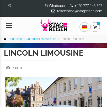
Whatsapp
+420 777 146 607
reservation@stagreisen.com
0
Hauptseite
Junggesellen Abschied
Lincoln Limousine
LINCOLN LIMOUSINE
PHOTO