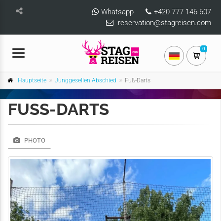
Whatsapp
+420 777 146 607
reservation@stagreisen.com
0
Hauptseite
Junggesellen Abschied
Fuß-Darts
FUSS-DARTS
PHOTO