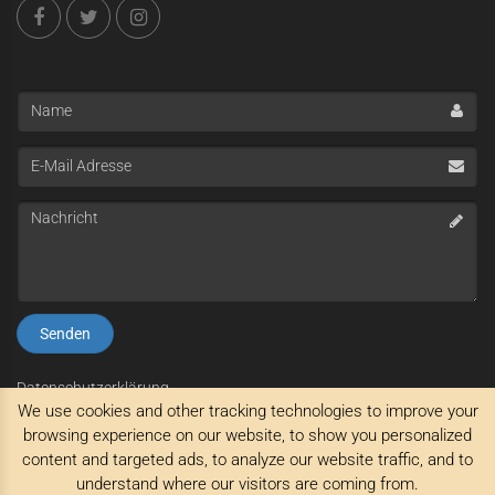
Name
E-
Mail
Adresse
Nachricht
Datenschutzerklärung
We use cookies and other tracking technologies to improve your
Impressum
browsing experience on our website, to show you personalized
AGB
content and targeted ads, to analyze our website traffic, and to
understand where our visitors are coming from.