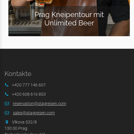
Prag Kneipentour mit
Unlimited Beer
Kontakte
+420 777 146 607
+420 608 616 853
reservation@stagreisen.com
sales@stagreisen.com
Vlkova 532/8
130 00 Prag