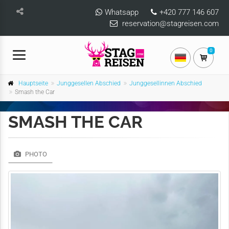
Whatsapp
+420 777 146 607
reservation@stagreisen.com
0
Hauptseite
Junggesellen Abschied
Junggesellinnen Abschied
Smash the Car
SMASH THE CAR
PHOTO